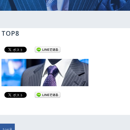
TOP8
投
top8