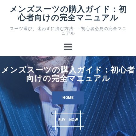
コ
メンズスーツの購入ガイド：初
ン
心者向けの完全マニュアル
テ
ン
スーツ選び、迷わずに済む方法 ― 初心者必見の完全マニ
ツ
ュアル
へ
ス
キ
ッ
プ
メンズスーツの購入ガイド：初心者
向けの完全マニュアル
HOME
BUY NOW