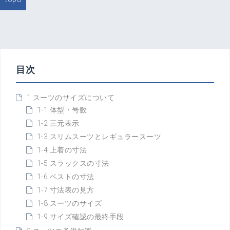
稿
ナ
ビ
ゲ
ー
シ
目次
ョ
ン
1 スーツのサイズについて
1-1 体型・号数
1-2 三元表示
1-3 スリムスーツとレギュラースーツ
1-4 上着の寸法
1-5 スラックスの寸法
1-6 ベストの寸法
1-7 寸法表の見方
1-8 スーツのサイズ
1-9 サイズ確認の最終手段