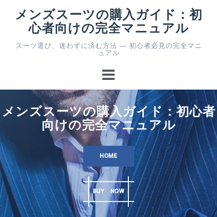
コ
メンズスーツの購入ガイド：初
ン
心者向けの完全マニュアル
テ
ン
スーツ選び、迷わずに済む方法 ― 初心者必見の完全マニ
ツ
ュアル
へ
ス
キ
ッ
プ
メンズスーツの購入ガイド：初心者
向けの完全マニュアル
HOME
BUY NOW