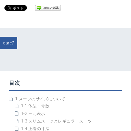
投
care7
稿
ナ
ビ
ゲ
ー
シ
目次
ョ
ン
1 スーツのサイズについて
1-1 体型・号数
1-2 三元表示
1-3 スリムスーツとレギュラースーツ
1-4 上着の寸法