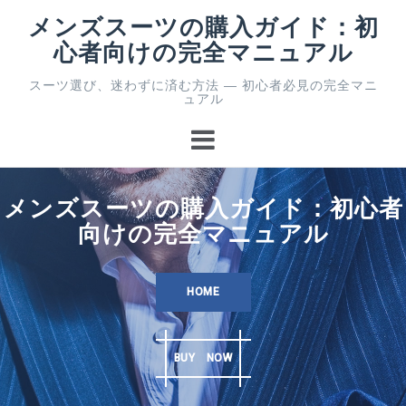
コ
メンズスーツの購入ガイド：初
ン
心者向けの完全マニュアル
テ
ン
スーツ選び、迷わずに済む方法 ― 初心者必見の完全マニ
ツ
ュアル
へ
ス
キ
ッ
プ
メンズスーツの購入ガイド：初心者
向けの完全マニュアル
HOME
BUY NOW