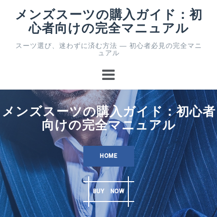
コ
メンズスーツの購入ガイド：初
ン
心者向けの完全マニュアル
テ
ン
スーツ選び、迷わずに済む方法 ― 初心者必見の完全マニ
ツ
ュアル
へ
ス
キ
ッ
プ
メンズスーツの購入ガイド：初心者
向けの完全マニュアル
HOME
BUY NOW