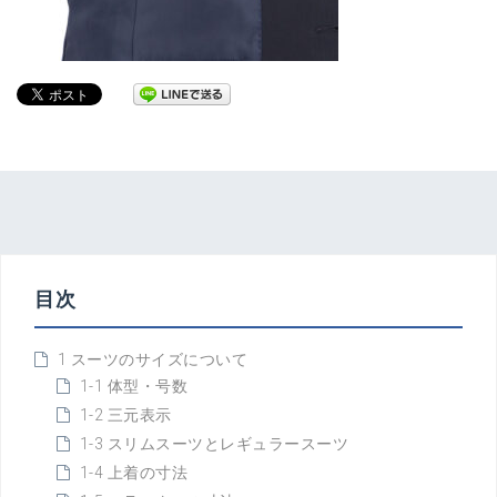
目次
1 スーツのサイズについて
1-1 体型・号数
1-2 三元表示
1-3 スリムスーツとレギュラースーツ
1-4 上着の寸法