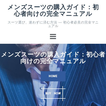
コ
メンズスーツの購入ガイド：初
ン
心者向けの完全マニュアル
テ
ン
スーツ選び、迷わずに済む方法 ― 初心者必見の完全マニ
ツ
ュアル
へ
ス
キ
ッ
プ
メンズスーツの購入ガイド：初心者
向けの完全マニュアル
HOME
BUY NOW