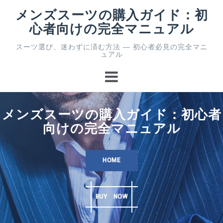
コ
メンズスーツの購入ガイド：初
ン
心者向けの完全マニュアル
テ
ン
スーツ選び、迷わずに済む方法 ― 初心者必見の完全マニ
ツ
ュアル
へ
ス
キ
ッ
プ
メンズスーツの購入ガイド：初心者
向けの完全マニュアル
HOME
BUY NOW