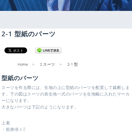
2-1 型紙のパーツ
Home
>
2 スーツ
>
2-1 型
型紙のパーツ
スーツを作る際には、生地の上に型紙のパーツを配置して裁断しま
す。下の図はスーツの表生地一式のパーツを生地幅に入れたマーカ
ーになります。
大きなパーツは下記のようになります。
上着
・前身頃 x 2