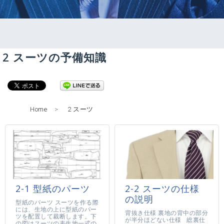
2 スーツの予備知識
Home
>
2 スーツ
2-1 型紙のパーツ
2-2 スーツの仕様
の説明
型紙のパーツ スーツを作る際
には、生地の上に型紙のパー
背抜き仕様 裏地の背中の部分
ツを配置して裁断します。下
が半分ほどない仕様 総裏仕
の図はスーツの表生地一式の