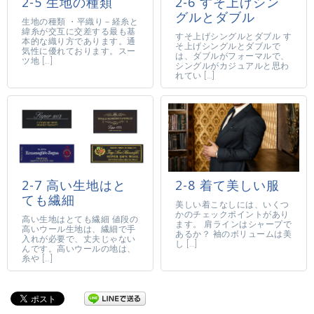
2-5 生地の種類
2-6 すそ上げシン
グルとダブル
生地の種類 ・平織り－経糸と
緯糸が交互に交差する最も基
すそ上げシングルとダブル す
本的な織り方であります。通
そ上げシングルとダブルで
気性に優れております。スー
は、ダブルがフォーマルで、
ツ地 […]
シングルがカジュアルと思わ
れてい […]
2-7 高い生地はと
2-8 着て美しい服
ても繊細
美しい着こなしには、いくつ
かのチェックポイントがあり
高い生地はとても繊細 値段の
ます。 肩ラインはシャープで
高いウール生地は、繊細で手
あるか？ 袖のボリュームは美
入れが必要で、丈夫じゃない
し […]
んです。高いウールの地は、
糸や […]