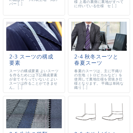
様 上着の裏側に裏地がすべて
パー […]
に付いている仕様 セ […]
2-3 スーツの構成
2-4 秋冬スーツと
要素
春夏スーツ
スーツの構成要素 よいスーツ
春夏のスーツは、主に平織り
を作るためには下記構成要素
の生地（トロピカルなど）を
が全てそろっていないとよい
使用して裏地仕様を背抜き仕
スーツは作ることができませ
様となります。 平織は単純な
ん。 […]
織り […]