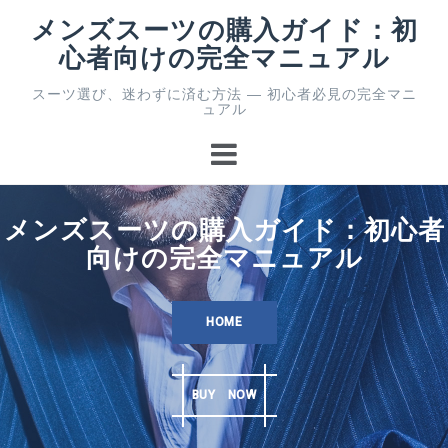
コ
メンズスーツの購入ガイド：初
ン
心者向けの完全マニュアル
テ
ン
スーツ選び、迷わずに済む方法 ― 初心者必見の完全マニ
ツ
ュアル
へ
ス
キ
ッ
プ
メンズスーツの購入ガイド：初心者
向けの完全マニュアル
HOME
BUY NOW