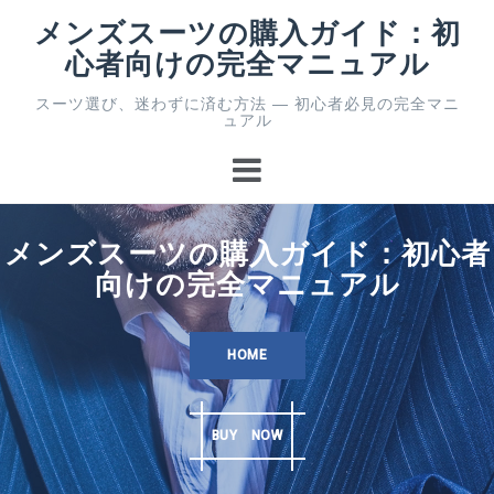
コ
メンズスーツの購入ガイド：初
ン
心者向けの完全マニュアル
テ
ン
スーツ選び、迷わずに済む方法 ― 初心者必見の完全マニ
ツ
ュアル
へ
ス
キ
ッ
プ
メンズスーツの購入ガイド：初心者
向けの完全マニュアル
HOME
BUY NOW