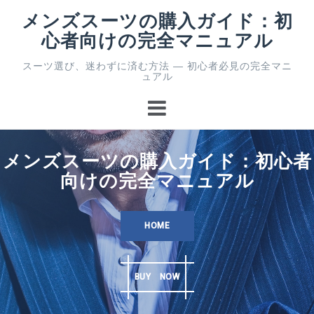
コ
メンズスーツの購入ガイド：初
ン
心者向けの完全マニュアル
テ
ン
スーツ選び、迷わずに済む方法 ― 初心者必見の完全マニ
ツ
ュアル
へ
ス
キ
ッ
プ
メンズスーツの購入ガイド：初心者
向けの完全マニュアル
HOME
BUY NOW